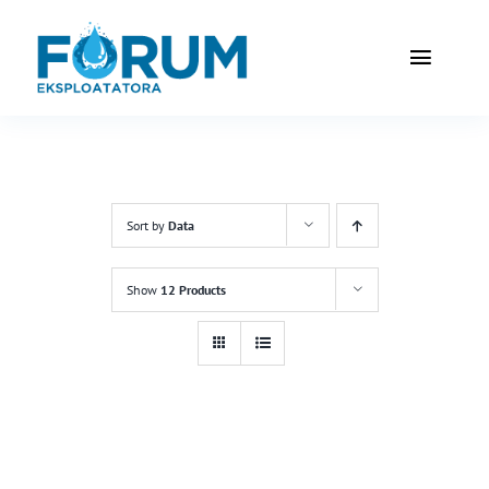
Przejdź
do
Toggle
zawartości
Naviga
Home
Redakcja
Sort by
Data
Prenume
Show
12 Products
Partnerz
Reklama
Sklep