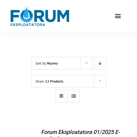
Przejdź
do
Toggle
zawartości
Naviga
Home
Redakcja
Sort by
Nazwa
Prenume
Show
12 Products
Partnerz
Reklama
Sklep
Forum Eksploatatora 01/2025 E-
DODAJ DO