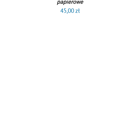
papierowe
45,00
zł
DODAJ DO KOSZYKA
/
SZCZEGÓŁY