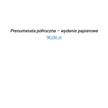
Prenumerata półroczna – wydanie papierowe
90,00
zł
DODAJ DO KOSZYKA
/
SZCZEGÓŁY