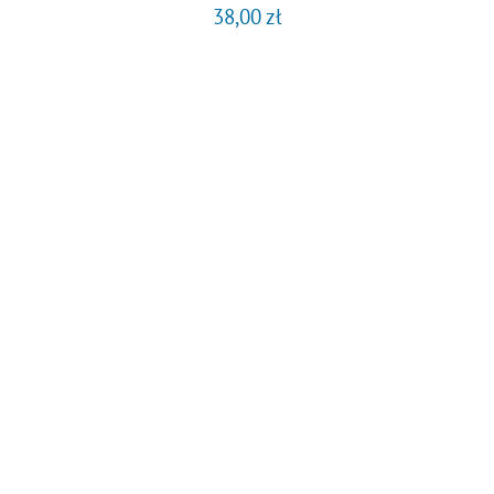
38,00
zł
DODAJ DO KOSZYKA
/
SZCZEGÓŁY