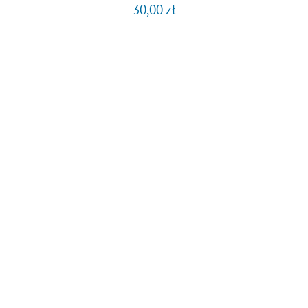
30,00
zł
DODAJ DO KOSZYKA
/
SZCZEGÓŁY