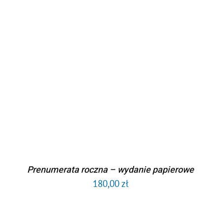
DODAJ DO KOSZYKA
/
SZCZEGÓŁY
Prenumerata roczna – wydanie papierowe
180,00
zł