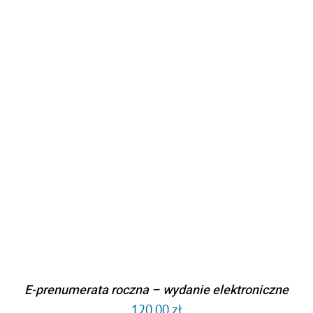
DODAJ DO KOSZYKA
/
SZCZEGÓŁY
E-prenumerata roczna – wydanie elektroniczne
120,00
zł